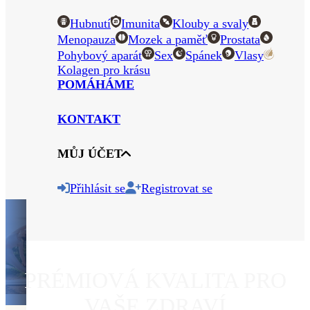
Hubnutí
Imunita
Klouby a svaly
Menopauza
Mozek a paměť
Prostata
Pohybový aparát
Sex
Spánek
Vlasy
Kolagen pro krásu
POMÁHÁME
KONTAKT
MŮJ ÚČET
Přihlásit se
Registrovat se
PRÉMIOVÁ KVALITA PRO
VAŠE ZDRAVÍ