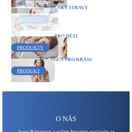
DOPLŇKY STRAVY
PRODUKTY
PRO DĚTI
PRODUKTY
KOLAGEN PRO KRÁSU
PRODUKT
O NÁS
Jsme Balencien a našim hlavním posláním je