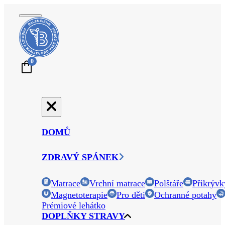
0
DOMŮ
ZDRAVÝ SPÁNEK
Matrace
Vrchní matrace
Polštáře
Přikrývk
Magnetoterapie
Pro děti
Ochranné potahy
Prémiové lehátko
DOPLŇKY STRAVY