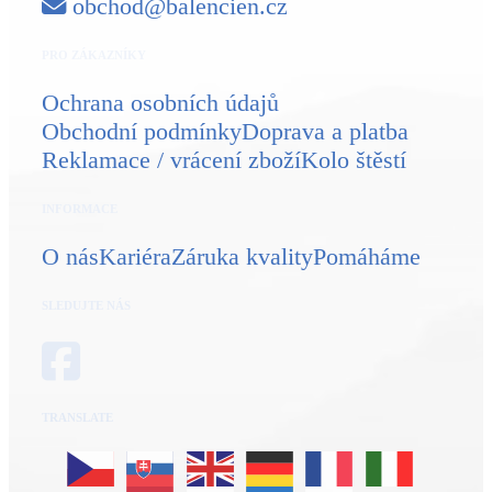
obchod@balencien.cz
PRO ZÁKAZNÍKY
Ochrana osobních údajů
Obchodní podmínky
Doprava a platba
Reklamace / vrácení zboží
Kolo štěstí
INFORMACE
O nás
Kariéra
Záruka kvality
Pomáháme
SLEDUJTE NÁS
TRANSLATE