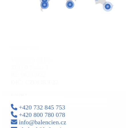
BALENCIEN S.R.O.
Vojtěšská 211/6
110 00 Praha 1
IČ: 08383022
DIČ: CZ08383022
KONTAKT
+420 732 845 753
+420 800 780 078
info@balencien.cz