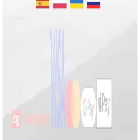
PLATBA
POTŘEBUJETE PORADIT?