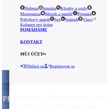
Hubnutí
Imunita
Klouby a svaly
Menopauza
Mozek a paměť
Prostata
Pohybový aparát
Sex
Spánek
Vlasy
Kolagen pro krásu
POMÁHÁME
KONTAKT
MŮJ ÚČET
Přihlásit se
Registrovat se
PRÉMIOVÉ PŘIKRÝVKY PRO
KAŽDÉ ROČNÍ OBDOBÍ