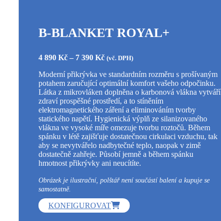
B-BLANKET ROYAL+
Rozpětí
4 890
Kč
–
7 390
Kč
(vč. DPH)
cen:
Moderní přikrývka ve standardním rozměru s prošívaným
4
potahem zaručující optimální komfort vašeho odpočinku.
890 Kč
Látka z mikrovláken doplněna o karbonová vlákna vytváří
až
zdraví prospěšné prostředí, a to stíněním
7
elektromagnetického záření a eliminováním tvorby
390 Kč
statického napětí. Hygienická výplň ze silanizovaného
vlákna ve vysoké míře omezuje tvorbu roztočů. Během
spánku v létě zajišťuje dostatečnou cirkulaci vzduchu, tak
aby se nevytvářelo nadbytečné teplo, naopak v zimě
dostatečně zahřeje. Působí jemně a během spánku
hmotnost přikrývky ani neucítíte.
Obrázek je ilustrační, polštář není součástí balení a kupuje se