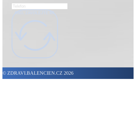
POTŘEBUJETE PORADIT?
ANO, ZAVOLEJTE MI.
© ZDRAVI.BALENCIEN.CZ 2026