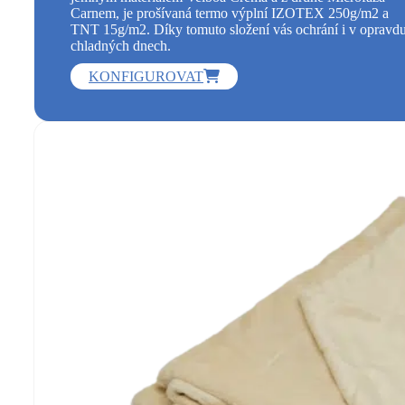
cen:
Tato elegantní přikrývka kombinuje jemnou deku a
4
standardní přikrývku. Z jedné strany je tvořena hedvábně
250 Kč
jemným materiálem Velboa Crema a z druhé Microfaza
až
Carnem, je prošívaná termo výplní IZOTEX 250g/m2 a
5
TNT 15g/m2. Díky tomuto složení vás ochrání i v opravd
990 Kč
chladných dnech.
TENTO
KONFIGUROVAT
PRODUKT
MÁ
VÍCE
VARIANT.
MOŽNOSTI
LZE
VYBRAT
NA
STRÁNCE
PRODUKTU