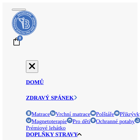
0
DOMŮ
ZDRAVÝ SPÁNEK
Matrace
Vrchní matrace
Polštáře
Přikrývk
Magnetoterapie
Pro děti
Ochranné potahy
Prémiové lehátko
DOPLŇKY STRAVY