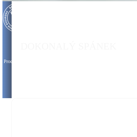
DOKONALÝ SPÁNEK
Produkty Balencien pro spánek jsou navrženy s důrazem na kvalitu
a prvotřídní komfort.