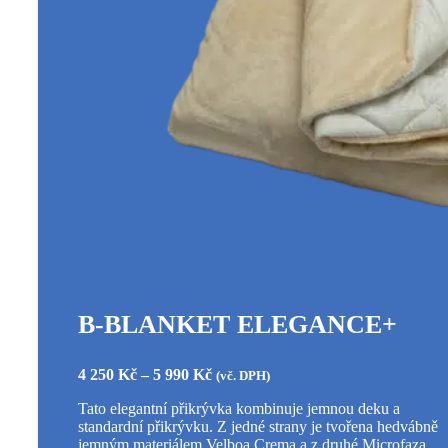
B-BLANKET ELEGANCE+
Rozpětí
4 250
Kč
–
5 990
Kč
(vč. DPH)