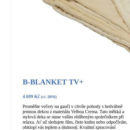
B-BLANKET TV+
4 699
Kč
(vč. DPH)
Proměňte večery na gauči v chvíle pohody s hedvábně