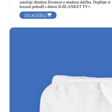
jemnou dekou z materiálu Velboa Crema. Tato měkká a
stylová deka se stane vaším oblíbeným společníkem při
relaxu. Ať už sledujete film, čtete knihu nebo odpočíváte,
obklopí vás teplem a útulností. Kvalitní zpracování
zaručuje dlouhou životnost a snadnou údržbu. Dopřejte si
luxusní pohodlí s dekou B-BLANKET TV+.
DO KOŠÍKU