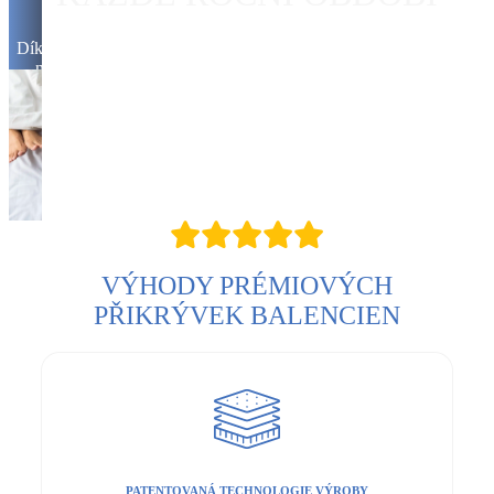
Díky našim přikrývkám získáte zaručeně ideální klima, bez ohledu
na roční období. Jsou zkrátka skvělým doplňkem pro každou
domácnost.
ZJISTĚTE VÍCE
VÝHODY PRÉMIOVÝCH
PŘIKRÝVEK BALENCIEN
PATENTOVANÁ TECHNOLOGIE VÝROBY