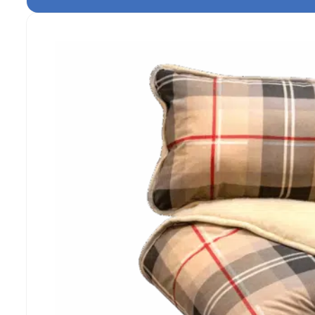
samostatně.
TENTO
KONFIGUROVAT
PRODUKT
MÁ
VÍCE
VARIANT.
MOŽNOSTI
LZE
VYBRAT
NA
STRÁNCE
PRODUKTU