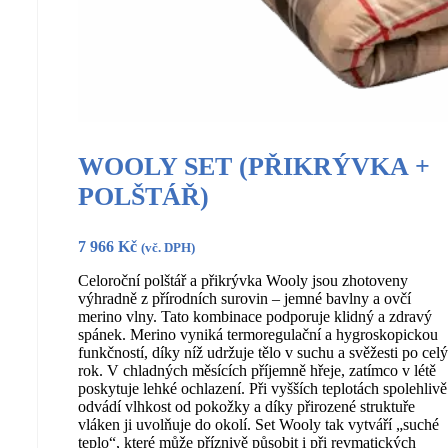
WOOLY SET (PŘIKRÝVKA +
POLŠTÁŘ)
7 966
Kč
(vč. DPH)
Celoroční polštář a přikrývka Wooly jsou zhotoveny
výhradně z přírodních surovin – jemné bavlny a ovčí
merino vlny. Tato kombinace podporuje klidný a zdravý
spánek. Merino vyniká termoregulační a hygroskopickou
funkčností, díky níž udržuje tělo v suchu a svěžesti po celý
rok. V chladných měsících příjemně hřeje, zatímco v létě