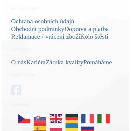
+420 800 780 078
info@balencien.cz
obchod@balencien.cz
PRO ZÁKAZNÍKY
Ochrana osobních údajů
Obchodní podmínky
Doprava a platba
Reklamace / vrácení zboží
Kolo štěstí
INFORMACE
O nás
Kariéra
Záruka kvality
Pomáháme
SLEDUJTE NÁS
TRANSLATE