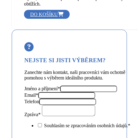
poskytuje lehké ochlazení. Při vyšších teplotách spolehlivě
odvádí vlhkost od pokožky a díky přirozené struktuře
vláken ji uvolňuje do okolí. Set Wooly tak vytváří „suché
teplo“, které může příznivě působit i při revmatických
obtížích.
DO KOŠÍKU
NEJSTE SI JISTI VÝBĚREM?
Zanechte nám kontakt, naši pracovníci vám ochotně
pomohou s výběrem ideálního produktu.
Jméno a příjmení*
Email*
Telefon
Zpráva*