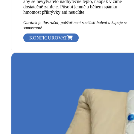
rozměru s prošívaným potahem zaručujícím komfort
190 Kč
vašeho odpočinku. Hygienická výplň ze silanizované
až
vlákna ve vysoké míře zabraňuje tvorbě roztočů. Během
4
spánku v létě zajišťuje dostatečnou cirkulaci vzduchu, tak
790 Kč
aby se nevytvářelo nadbytečné teplo, naopak v zimě
dostatečně zahřeje. Působí jemně a během spánku
hmotnost přikrývky ani neucítíte.
Obrázek je ilustrační, polštář není součástí balení a kupuje se
samostatně.
TENTO
KONFIGUROVAT
PRODUKT
MÁ
VÍCE
VARIANT.
MOŽNOSTI
LZE
VYBRAT
NA
STRÁNCE
PRODUKTU