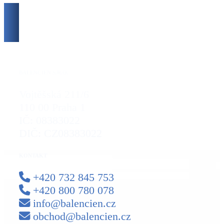
LEHÁTKA
MAGNETOTERAPIE
VRCHNÍ MATRACE
OCHRANNÉ POTAHY
PRO DĚTI
POLŠTÁŘE
MATRACE
BALENCIEN S.R.O.
Vojtěšská 211/6
110 00 Praha 1
IČ: 08383022
DIČ: CZ08383022
KONTAKT
+420 732 845 753