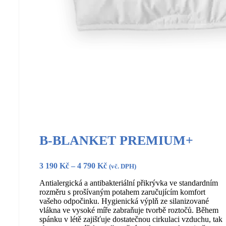
B-BLANKET PREMIUM+
Rozpětí
3 190
Kč
–
4 790
Kč
(vč. DPH)
cen:
Antialergická a antibakteriální přikrývka ve standardním
3