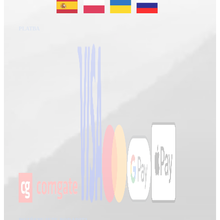
PLATBA
POTŘEBUJETE PORADIT?