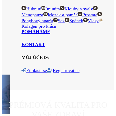
Hubnutí
Imunita
Klouby a svaly
Menopauza
Mozek a paměť
Prostata
Pohybový aparát
Sex
Spánek
Vlasy
Kolagen pro krásu
POMÁHÁME
KONTAKT
MŮJ ÚČET
Přihlásit se
Registrovat se
PRÉMIOVÁ KVALITA PRO
VAŠE ZDRAVÍ