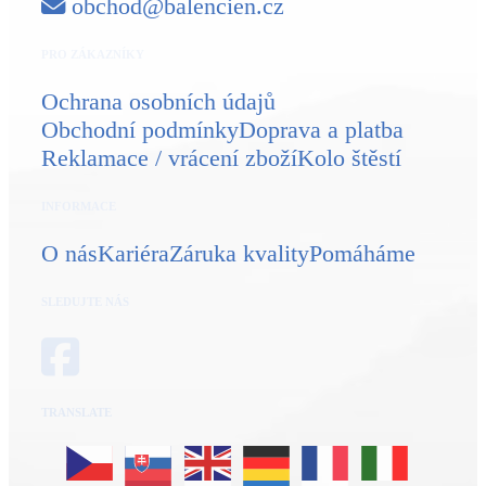
obchod@balencien.cz
PRO ZÁKAZNÍKY
Ochrana osobních údajů
Obchodní podmínky
Doprava a platba
Reklamace / vrácení zboží
Kolo štěstí
INFORMACE
O nás
Kariéra
Záruka kvality
Pomáháme
SLEDUJTE NÁS
TRANSLATE