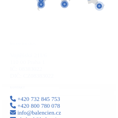
BALENCIEN S.R.O.
Vojtěšská 211/6
110 00 Praha 1
IČ: 08383022
DIČ: CZ08383022
KONTAKT
+420 732 845 753
+420 800 780 078
info@balencien.cz