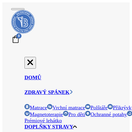
0
DOMŮ
ZDRAVÝ SPÁNEK
Matrace
Vrchní matrace
Polštáře
Přikrývk
Magnetoterapie
Pro děti
Ochranné potahy
Prémiové lehátko
DOPLŇKY STRAVY