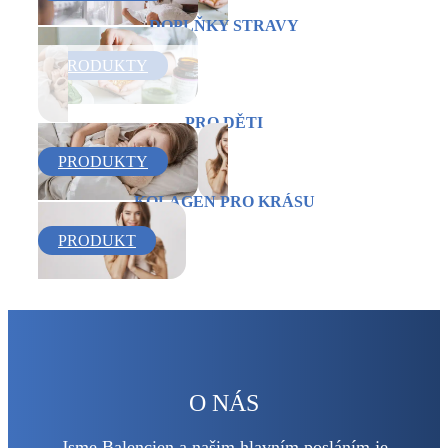
DOPLŇKY STRAVY
PRODUKTY
PRO DĚTI
PRODUKTY
KOLAGEN PRO KRÁSU
PRODUKT
O NÁS
Jsme Balencien a našim hlavním posláním je