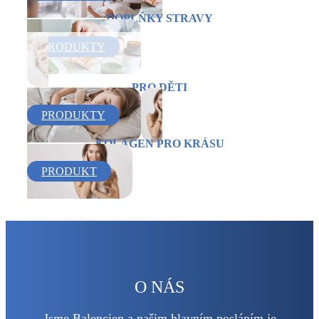
DOPLŇKY STRAVY
PRODUKTY
PRO DĚTI
PRODUKTY
KOLAGEN PRO KRÁSU
PRODUKT
O NÁS
Jsme Balencien a našim hlavním posláním je