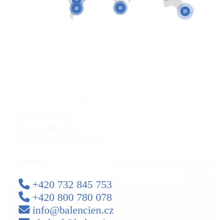
BALENCIEN S.R.O.
Vojtěšská 211/6
110 00 Praha 1
IČ: 08383022
DIČ: CZ08383022
KONTAKT
+420 732 845 753
+420 800 780 078
info@balencien.cz