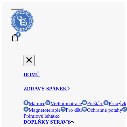
0
DOMŮ
ZDRAVÝ SPÁNEK
Matrace
Vrchní matrace
Polštáře
Přikrývk
Magnetoterapie
Pro děti
Ochranné potahy
Prémiové lehátko
DOPLŇKY STRAVY