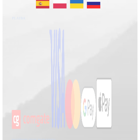
PLATBA
POTŘEBUJETE PORADIT?