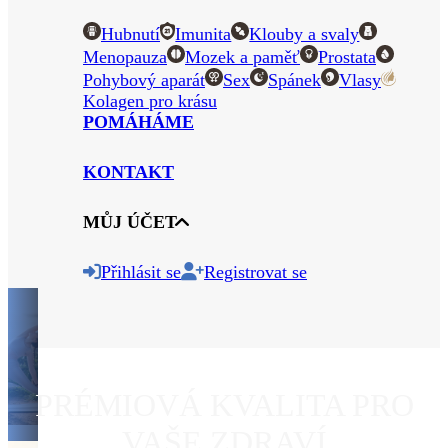
Hubnutí
Imunita
Klouby a svaly
Menopauza
Mozek a paměť
Prostata
Pohybový aparát
Sex
Spánek
Vlasy
Kolagen pro krásu
POMÁHÁME
KONTAKT
MŮJ ÚČET
Přihlásit se
Registrovat se
PRÉMIOVÁ KVALITA PRO
VAŠE ZDRAVÍ