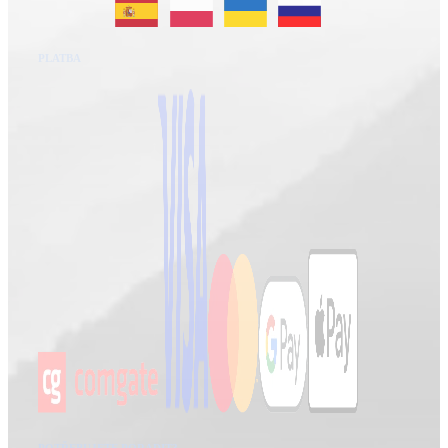
PLATBA
POTŘEBUJETE PORADIT?