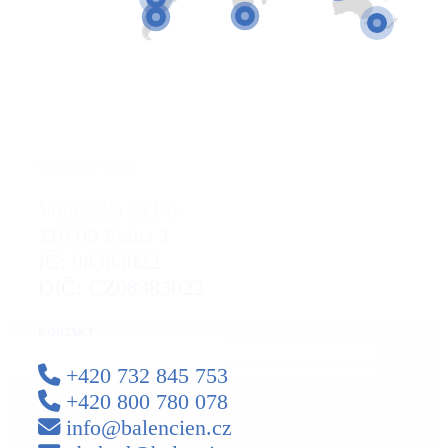
BALENCIEN S.R.O.
Vojtěšská 211/6
110 00 Praha 1
IČ: 08383022
DIČ: CZ08383022
KONTAKT
+420 732 845 753
+420 800 780 078
info@balencien.cz