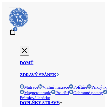
0
DOMŮ
ZDRAVÝ SPÁNEK
Matrace
Vrchní matrace
Polštáře
Přikrývk
Magnetoterapie
Pro děti
Ochranné potahy
Prémiové lehátko
DOPLŇKY STRAVY