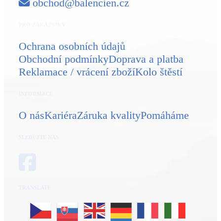
obchod@balencien.cz
PRO ZÁKAZNÍKY
Ochrana osobních údajů
Obchodní podmínky
Doprava a platba
Reklamace / vrácení zboží
Kolo štěstí
INFORMACE
O nás
Kariéra
Záruka kvality
Pomáháme
SLEDUJTE NÁS
TRANSLATE