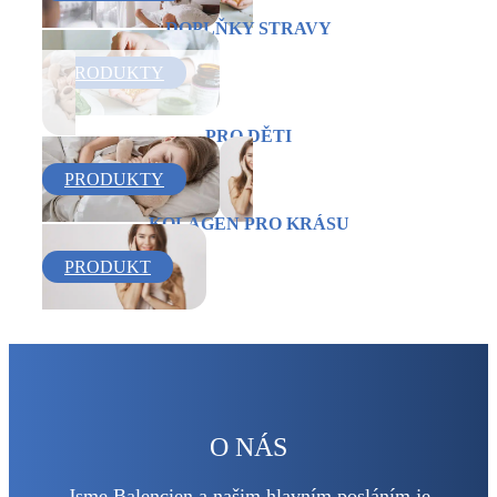
DOPLŇKY STRAVY
PRODUKTY
PRO DĚTI
PRODUKTY
KOLAGEN PRO KRÁSU
PRODUKT
O NÁS
Jsme Balencien a našim hlavním posláním je