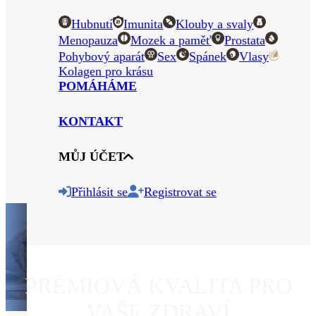
Hubnutí
Imunita
Klouby a svaly
Menopauza
Mozek a paměť
Prostata
Pohybový aparát
Sex
Spánek
Vlasy
Kolagen pro krásu
POMÁHÁME
KONTAKT
MŮJ ÚČET
Přihlásit se
Registrovat se
PRÉMIOVÁ KVALITA PRO
VAŠE ZDRAVÍ