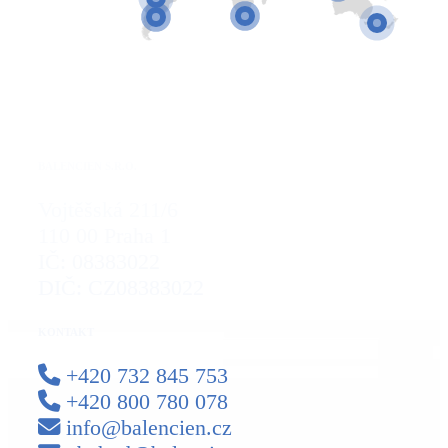
BALENCIEN S.R.O.
Vojtěšská 211/6
110 00 Praha 1
IČ: 08383022
DIČ: CZ08383022
KONTAKT
+420 732 845 753
+420 800 780 078
info@balencien.cz