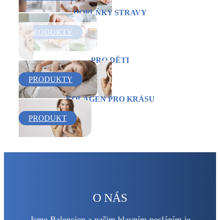
DOPLŇKY STRAVY
PRODUKTY
PRO DĚTI
PRODUKTY
KOLAGEN PRO KRÁSU
PRODUKT
O NÁS
Jsme Balencien a našim hlavním posláním je