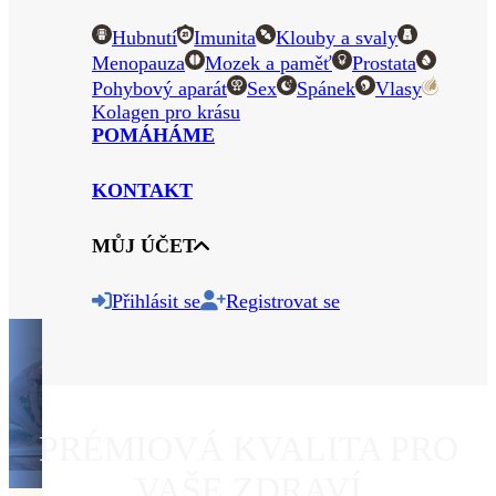
Hubnutí
Imunita
Klouby a svaly
Menopauza
Mozek a paměť
Prostata
Pohybový aparát
Sex
Spánek
Vlasy
Kolagen pro krásu
POMÁHÁME
KONTAKT
MŮJ ÚČET
Přihlásit se
Registrovat se
PRÉMIOVÁ KVALITA PRO
VAŠE ZDRAVÍ