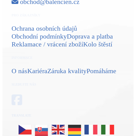
obchod@balencien.cz
PRO ZÁKAZNÍKY
Ochrana osobních údajů
Obchodní podmínky
Doprava a platba
Reklamace / vrácení zboží
Kolo štěstí
INFORMACE
O nás
Kariéra
Záruka kvality
Pomáháme
SLEDUJTE NÁS
TRANSLATE