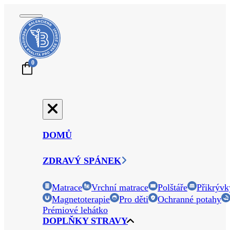
0
DOMŮ
ZDRAVÝ SPÁNEK
Matrace
Vrchní matrace
Polštáře
Přikrývk
Magnetoterapie
Pro děti
Ochranné potahy
Prémiové lehátko
DOPLŇKY STRAVY