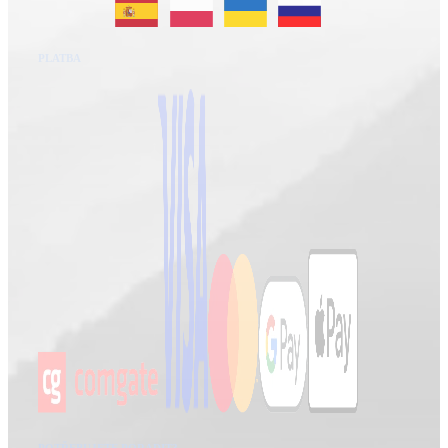
PLATBA
POTŘEBUJETE PORADIT?