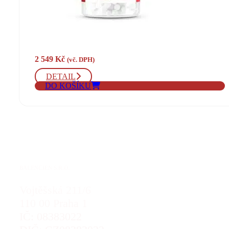
2 549
Kč
(vč. DPH)
DETAIL
DO KOŠÍKU
BALENCIEN S.R.O.
Vojtěšská 211/6
110 00 Praha 1
IČ: 08383022