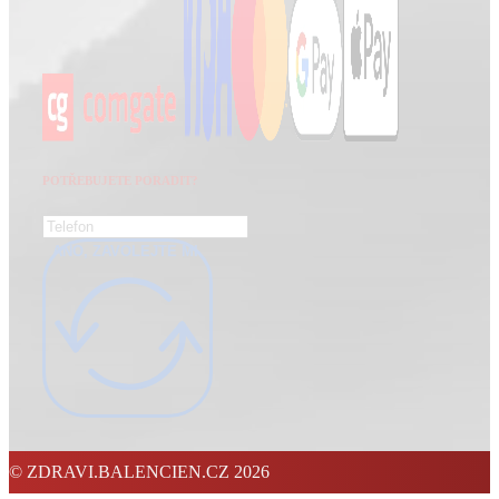
POTŘEBUJETE PORADIT?
ANO, ZAVOLEJTE MI.
© ZDRAVI.BALENCIEN.CZ 2026