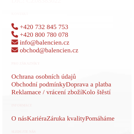
DIČ: CZ08383022
KONTAKT
+420 732 845 753
+420 800 780 078
info@balencien.cz
obchod@balencien.cz
PRO ZÁKAZNÍKY
Ochrana osobních údajů
Obchodní podmínky
Doprava a platba
Reklamace / vrácení zboží
Kolo štěstí
INFORMACE
O nás
Kariéra
Záruka kvality
Pomáháme
SLEDUJTE NÁS