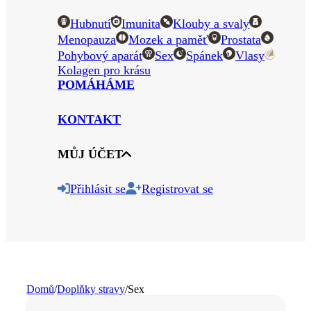
Hubnutí
Imunita
Klouby a svaly
Menopauza
Mozek a paměť
Prostata
Pohybový aparát
Sex
Spánek
Vlasy
Kolagen pro krásu
POMÁHÁME
KONTAKT
MŮJ ÚČET
Přihlásit se
Registrovat se
Domů
/
Doplňky stravy
/
Sex