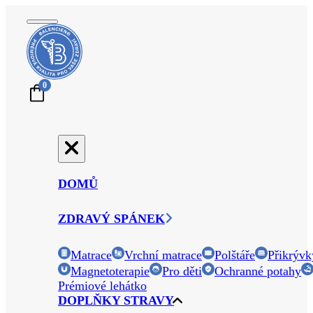
0
DOMŮ
ZDRAVÝ SPÁNEK
Matrace
Vrchní matrace
Polštáře
Přikrývk
Magnetoterapie
Pro děti
Ochranné potahy
Prémiové lehátko
DOPLŇKY STRAVY