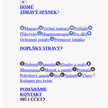
DOMŮ
ZDRAVÝ SPÁNEK
Matrace
Vrchní matrace
Polštáře
Přikrývky
Magnetoterapie
Pro děti
Ochranné potahy
Prémiové lehátko
DOPLŇKY STRAVY
Hubnutí
Imunita
Klouby a svaly
Menopauza
Mozek a paměť
Prostata
Pohybový aparát
Sex
Spánek
Vlasy
Kolagen pro krásu
POMÁHÁME
KONTAKT
MŮJ ÚČET