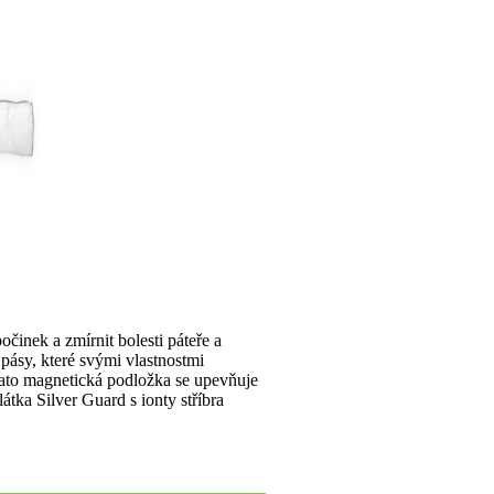
počinek a zmírnit bolesti páteře a
ásy, které svými vlastnostmi
Tato magnetická podložka se upevňuje
átka Silver Guard s ionty stříbra