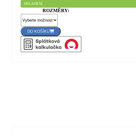
SKLADEM
8
ROZMĚRY
800 Kč
až
22
DO KOŠÍKU
000 Kč