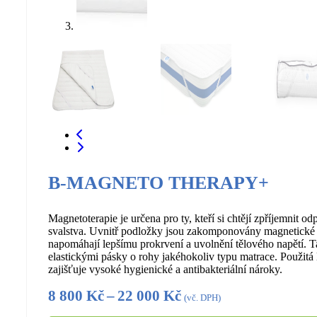
B-MAGNETO THERAPY+
Magnetoterapie je určena pro ty, kteří si chtějí zpříjemnit od
svalstva. Uvnitř podložky jsou zakomponovány magnetické p
napomáhají lepšímu prokrvení a uvolnění tělového napětí. 
elastickými pásky o rohy jakéhokoliv typu matrace. Použitá l
zajišťuje vysoké hygienické a antibakteriální nároky.
Rozpětí
8 800
Kč
–
22 000
Kč
(vč. DPH)
cen: