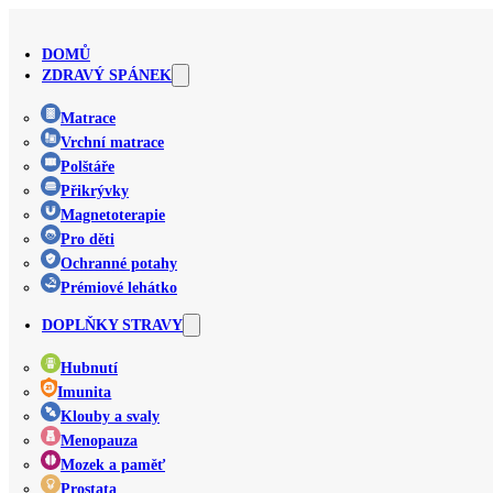
DOMŮ
ZDRAVÝ SPÁNEK
Matrace
Vrchní matrace
Polštáře
Přikrývky
Magnetoterapie
Pro děti
Ochranné potahy
Prémiové lehátko
DOPLŇKY STRAVY
Hubnutí
Imunita
Klouby a svaly
Menopauza
Mozek a paměť
Prostata