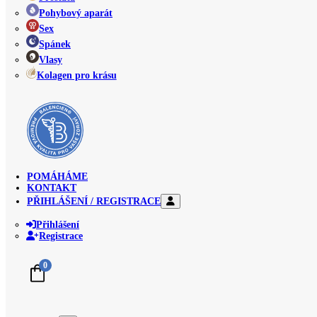
Pohybový aparát
Sex
Spánek
Vlasy
Kolagen pro krásu
POMÁHÁME
KONTAKT
PŘIHLÁŠENÍ / REGISTRACE
Přihlášení
Registrace
0