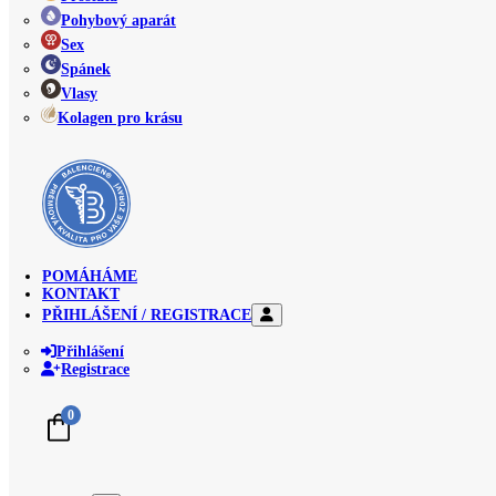
Pohybový aparát
Sex
Spánek
Vlasy
Kolagen pro krásu
POMÁHÁME
KONTAKT
PŘIHLÁŠENÍ / REGISTRACE
Přihlášení
Registrace
0