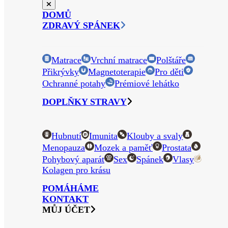
DOMŮ
ZDRAVÝ SPÁNEK
Matrace
Vrchní matrace
Polštáře
Přikrývky
Magnetoterapie
Pro děti
Ochranné potahy
Prémiové lehátko
DOPLŇKY STRAVY
Hubnutí
Imunita
Klouby a svaly
Menopauza
Mozek a paměť
Prostata
Pohybový aparát
Sex
Spánek
Vlasy
Kolagen pro krásu
POMÁHÁME
KONTAKT
MŮJ ÚČET