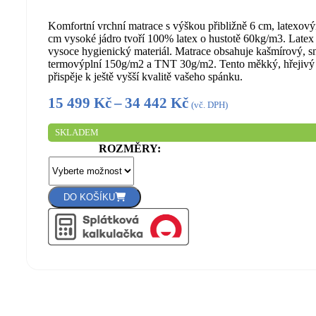
Komfortní vrchní matrace s výškou přibližně 6 cm, latexo
cm vysoké jádro tvoří 100% latex o hustotě 60kg/m3. Latex
vysoce hygienický materiál. Matrace obsahuje kašmírový, s
termovýplní 150g/m2 a TNT 30g/m2. Tento měkký, hřejivý 
přispěje k ještě vyšší kvalitě vašeho spánku.
Rozpětí
15 499
Kč
–
34 442
Kč
(vč. DPH)
cen:
SKLADEM
15
ROZMĚRY
499 Kč
až
34
DO KOŠÍKU
442 Kč