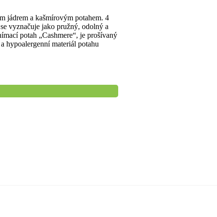
vým jádrem a kašmírovým potahem. 4
 se vyznačuje jako pružný, odolný a
nímací potah „Cashmere“, je prošívaný
a hypoalergenní materiál potahu