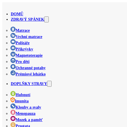
DOMŮ
ZDRAVÝ SPÁNEK
Matrace
Vrchní matrace
Polštáře
Přikrývky
Magnetoterapie
Pro děti
Ochranné potahy
Prémiové lehátko
DOPLŇKY STRAVY
Hubnutí
Imunita
Klouby a svaly
Menopauza
Mozek a paměť
Prostata