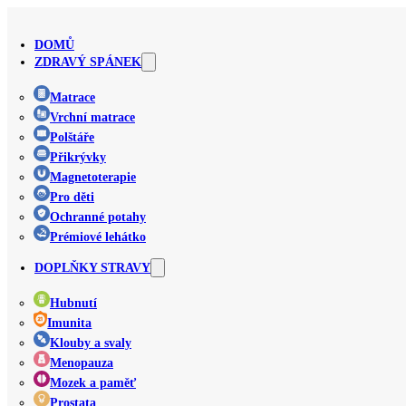
DOMŮ
ZDRAVÝ SPÁNEK
Matrace
Vrchní matrace
Polštáře
Přikrývky
Magnetoterapie
Pro děti
Ochranné potahy
Prémiové lehátko
DOPLŇKY STRAVY
Hubnutí
Imunita
Klouby a svaly
Menopauza
Mozek a paměť
Prostata