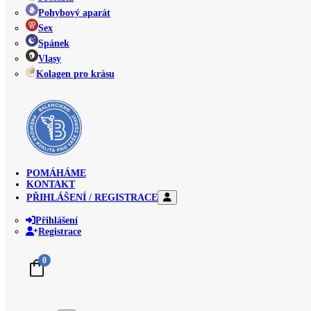
Pohybový aparát
Sex
Spánek
Vlasy
Kolagen pro krásu
POMÁHÁME
KONTAKT
PŘIHLÁŠENÍ / REGISTRACE
Přihlášení
Registrace
0