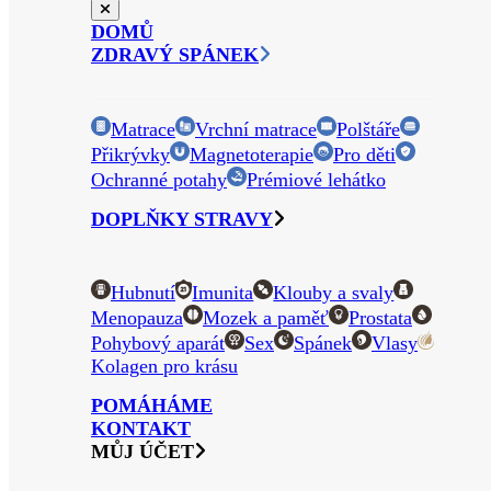
DOMŮ
ZDRAVÝ SPÁNEK
Matrace
Vrchní matrace
Polštáře
Přikrývky
Magnetoterapie
Pro děti
Ochranné potahy
Prémiové lehátko
DOPLŇKY STRAVY
Hubnutí
Imunita
Klouby a svaly
Menopauza
Mozek a paměť
Prostata
Pohybový aparát
Sex
Spánek
Vlasy
Kolagen pro krásu
POMÁHÁME
KONTAKT
MŮJ ÚČET