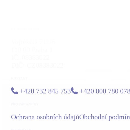
BALENCIEN S.R.O.
Vojtěšská 211/6
110 00 Praha 1
IČ: 08383022
DIČ: CZ08383022
KONTAKT
+420 732 845 753
+420 800 780 07
PRO ZÁKAZNÍKY
Ochrana osobních údajů
Obchodní podmí
INFORMACE