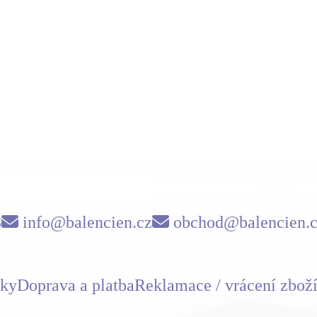
8
info@balencien.cz
obchod@balencien.
nky
Doprava a platba
Reklamace / vrácení zbož