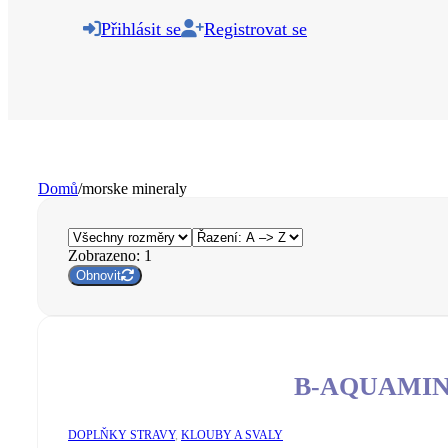
Přihlásit se
Registrovat se
Domů
/
morske mineraly
Zobrazeno:
1
Obnovit
B-AQUAMI
DOPLŇKY STRAVY
,
KLOUBY A SVALY