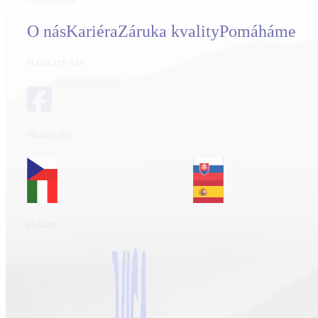
O nás
Kariéra
Záruka kvality
Pomáháme
SLEDUJTE NÁS
TRANSLATE
PLATBA