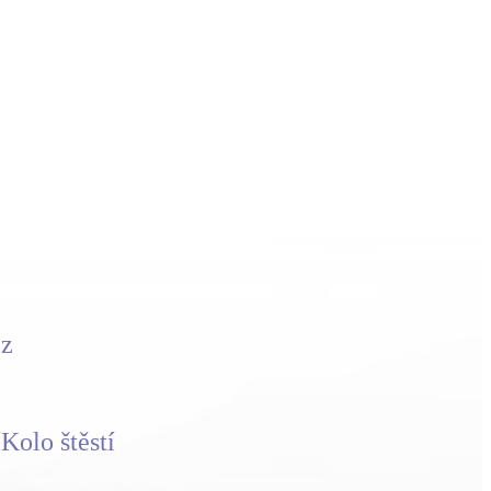
cz
í
Kolo štěstí